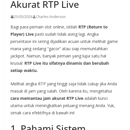
Akurat RTP Live
25/03/2026
Charles Anderson
Bagi para pemain slot online, istilah
RTP (Return to
Player) Live
pasti sudah tidak asing lagi. Angka
persentase ini sering dijadikan acuan untuk melihat game
mana yang sedang “gacor” atau siap memuntahkan
jackpot. Namun, banyak pemain yang lupa satu hal
krusial:
RTP Live itu sifatnya dinamis dan berubah
setiap waktu.
Melihat angka RTP yang tinggi saja tidak cukup jika Anda
masuk di jam yang salah. Oleh karena itu, mengetahui
cara memantau jam akurat RTP Live
adalah kunci
utama untuk meningkatkan peluang menang Anda. Yuk,
simak cara efektifnya di bawah ini!
1. Pahami Sistem