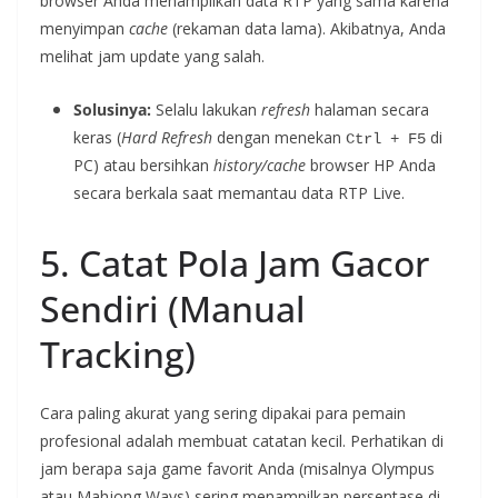
browser Anda menampilkan data RTP yang sama karena
menyimpan
cache
(rekaman data lama). Akibatnya, Anda
melihat jam update yang salah.
Solusinya:
Selalu lakukan
refresh
halaman secara
keras (
Hard Refresh
dengan menekan
di
Ctrl + F5
PC) atau bersihkan
history/cache
browser HP Anda
secara berkala saat memantau data RTP Live.
5. Catat Pola Jam Gacor
Sendiri (Manual
Tracking)
Cara paling akurat yang sering dipakai para pemain
profesional adalah membuat catatan kecil. Perhatikan di
jam berapa saja game favorit Anda (misalnya Olympus
atau Mahjong Ways) sering menampilkan persentase di